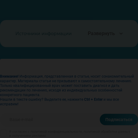
Развернуть
Источники информации
Халитов Н. В., Хасанова Е. З. ВЛИЯНИЕ ГАДЖЕТОВ НА
ФИЗИЧЕСКОЕ ЗДОРОВЬЕ: ПОЛОЖИТЕЛЬНОЕ И
НЕГАТИВНОЕ // Научный Лидер. 2025. №23 (224). URL:
https://scilead.ru/article/9121-vliyanie-gadzhetov-na-
Внимание!
Информация, представленная в статье, носит ознакомительный
fizicheskoe-zdorove-pol
(дата обращения: 06.02.2026)
характер. Материалы статьи не призывают к самостоятельному лечению.
Только квалифицированный врач может поставить диагноз и дать
Телевизор, смартфон и другие гаджеты во время еды
рекомендации по лечению, исходя из индивидуальных особенностей
// Материал портала «ФБУЗ «Центр гигиенического
конкретного пациента.
Нашли в тексте ошибку? Выделите ее, нажмите
Ctrl + Enter
и мы все
образования населения» Роспотребнадзора». URL:
исправим!
https://cgon.rospotrebnadzor.ru/naseleniyu/zdorovyy-
obraz-zhizni/televizor-smartfon-i-drugie-gadzety...
(дата
обращения: 06.02.2026)
Подписаться
Карл Дж. П., Хэтч А. М., Арчидиаконо С. М., Пирс С. К.,
Я согласен с политикой конфиденциальности, политикой обработки данных
Пантойя-Фелисиано И. Г., Доэрти Л. А., Соарес Дж. У.
и получением рекламы