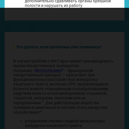
дополнительно сдавливать органы брюшной
полости и нарушать их работу.
Что делать, если проблемы уже появились?
В случае проблем с ЖКТ врач может рекомендовать
прием лекарственных препаратов.
®
Например,
Метеоспазмил
– французский
лекарственный препарат – назначают при
функциональных расстройствах желудочно-
кишечного тракта, включая СРК, проявляющихся
болью в животе, повышенным газообразованием,
вздутием живота и/или метеоризмом, отрыжкой,
тошнотой, запорами, поносами или их
6
чередованием.
. Два действующих вещества
(алверин и симетикон) в составе этого лекарства
6
способствуют
:
устранению спазма гладкой мускулатуры
желудочно-кишечного тракта;