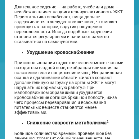
Длительное сидение — на работе, учебе или дома —
неизбежно влияет на двигательную активность ЖКТ.
Перистальтика ослабевает, пища дольше
задерживается в желудке и кишечнике, что может
приводить к запорам, вздутию, ощущению
переполненности. Иногда подобные нарушения
становятся регулярными и начинают заметно
сказываться на самочувствии.
Ухудшение кровоснабжения
При использовании гаджетов человек может часами
находиться в одной позе, не обращая внимания на
положение тела и напряжение мышц. Неправильная
осанка и сдавливание области живота создают
дополнительную нагрузку на органы ЖКТ и могут
нарушать их нормальную работу.5 При
малоподвижном образе жизни ухудшается
кровоснабжение органов брюшной полости, из-за
чего процессы переваривания и всасывания
питательных веществ становятся менее
эффективными.
2
Снижение скорости метаболизма
Большое количество времени, проведенное без
движения, тормозит общий обмен веществ. Не