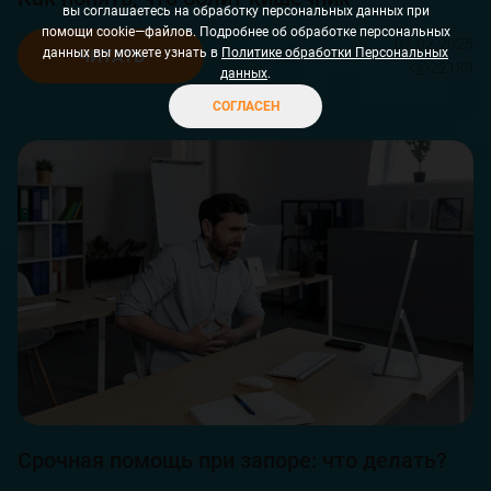
вы соглашаетесь на обработку персональных данных при
помощи cookie—файлов. Подробнее об обработке персональных
MTO-RU-003609-070426
03.02.2025
данных вы можете узнать в
Политике обработки Персональных
ЧИТАТЬ
22183
данных
.
СОГЛАСЕН
Срочная помощь при запоре: что делать?