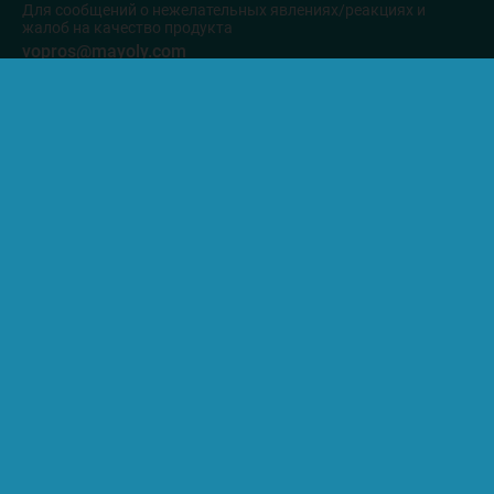
Для сообщений о нежелательных явлениях/реакциях и
жалоб на качество продукта
vopros@mayoly.com
Инструкция
Как работает
Схема применения
Что такое СРК?
Статьи
Вопрос-ответ
Специалистам
Карта сайта