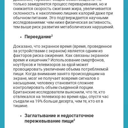
только замедляется процесс переваривания, но и
снижается скорость сжигания жира, увеличивается
склонность к накоплению лишних калорий даже при
обычном питании. Это подтверждается научными
исследованиями: чем ниже физическая активность,
тем выше риск развития метаболических нарушений.
2
Переедание
Доказано, что экранное время (время, проведенное
за устройствами с экраном) является одним из
факторов риска ожирения. Как связаны экранное
время и кишечник? Использование смартфонов,
ноутбуков и телевизоров за едой может
провоцировать увеличение объема потребляемой
пищи. Когда внимание занято происходящим на
экране, мозг не получает вовремя сигналов о
насыщении, человеку становится сложнее
контролировать объем съеденной порции.
Британские исследователи выяснили, что те, кто
отвлекался на телевизор во время еды, спустя час
съедали на 19% больше десерта, чем те, кто ел в
тишине.
Заглатывание и недостаточное
2
пережевывание пищи